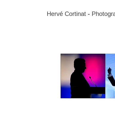
Hervé Cortinat
​ -
Photogr